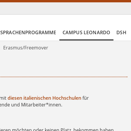
SPRACHENPROGRAMME
CAMPUS LEONARDO
DSH
Erasmus/Freemover
 mit
diesen italienischen Hochschulen
für
ende und Mitarbeiter*innen.
udieren möchten oder keinen Platz bekommen haben,