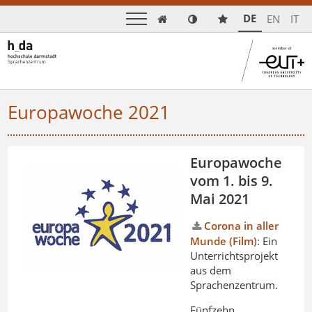
DE
EN
IT

Europawoche 2021
Europawoche
vom 1. bis 9.
Mai 2021
Corona in aller
Munde (Film)
: Ein
Unterrichtsprojekt
aus dem
Sprachenzentrum.
Fünfzehn