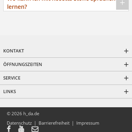
lernen?
KONTAKT
ÖFFNUNGSZEITEN
SERVICE
LINKS
© 2026 h_da.de
Datenschutz
Barrierefreiheit
Impressum


